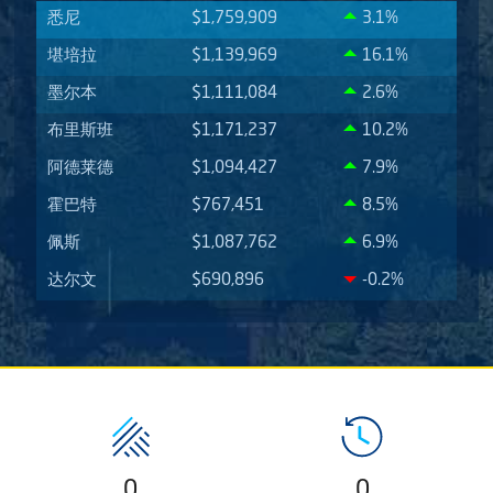
悉尼
$1,759,909
3.1%
堪培拉
$1,139,969
16.1%
墨尔本
$1,111,084
2.6%
布里斯班
$1,171,237
10.2%
阿德莱德
$1,094,427
7.9%
霍巴特
$767,451
8.5%
佩斯
$1,087,762
6.9%
达尔文
$690,896
-0.2%
0
0