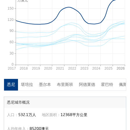
悉尼
堪培拉
墨尔本
布里斯班
阿德莱德
霍巴特
佩斯
悉尼
城市概况
人口：
532.1
万人
地区面积：
12368平方公里
人均年收入：
85200澳元