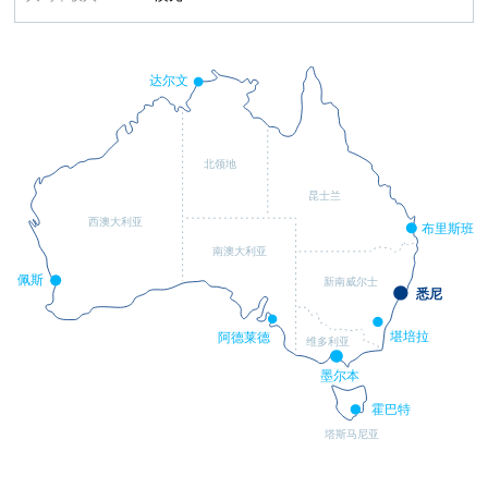
达尔文
北领地
昆士兰
西澳大利亚
布里斯班
南澳大利亚
佩斯
新南威尔士
悉尼
堪培拉
阿德莱德
维多利亚
墨尔本
霍巴特
塔斯马尼亚